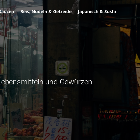
Saucen
Reis, Nudeln & Getreide
Japanisch & Sushi
t Lebensmitteln und Gewürzen