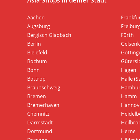
Asia-Shops in deiner Stadt
Aachen
Frankfu
Augsburg
Freibur
Bergisch Gladbach
Fürth
Berlin
Gelsenk
Bielefeld
Götting
Bochum
Gütersl
Bonn
Hagen
Bottrop
Halle (S
Braunschweig
Hambu
Bremen
Hamm
Bremerhaven
Hannov
Chemnitz
Heidelb
Darmstadt
Heilbro
Dortmund
Herne