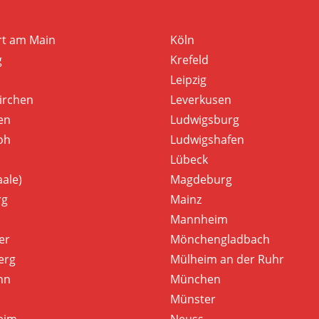
rt am Main
Köln
g
Krefeld
Leipzig
irchen
Leverkusen
en
Ludwigsburg
oh
Ludwigshafen
Lübeck
aale)
Magdeburg
rg
Mainz
Mannheim
er
Mönchengladbach
erg
Mülheim an der Ruhr
nn
München
Münster