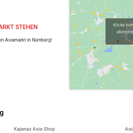
Klicke hi
MARKT STEHEN
akzepti
en Asiamarkt in Nürnberg!
rg
Kajanas Asia Shop
Asi