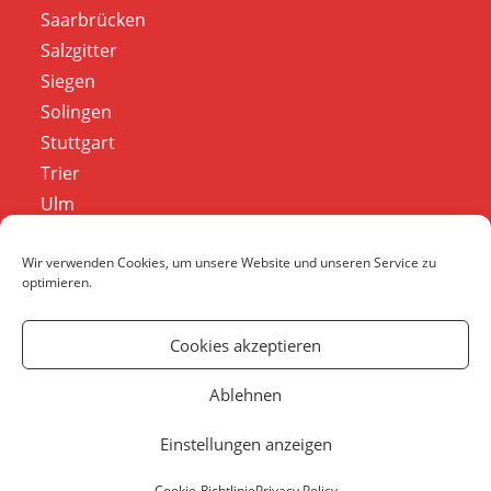
Saarbrücken
Salzgitter
Siegen
Solingen
Stuttgart
Trier
Ulm
Wiesbaden
Wolfsburg
Wir verwenden Cookies, um unsere Website und unseren Service zu
optimieren.
Wuppertal
Würzburg
Cookies akzeptieren
Ablehnen
Blog
Impressum
Cookie-Richtlinie (EU)
Einstellungen anzeigen
* = Bei diesem Link handelt es sich um einen Affiliate-Link. Wenn du
deine Bestellung über diesen Link platzierst, erhalten wir eine kleine
Cookie-Richtlinie
Privacy Policy